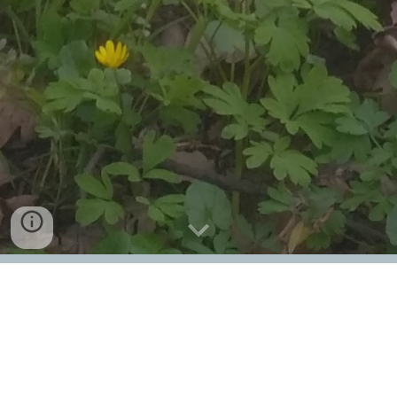
CHS Hvozdecký les
Již 32 let chováme západosibiřské lajky.