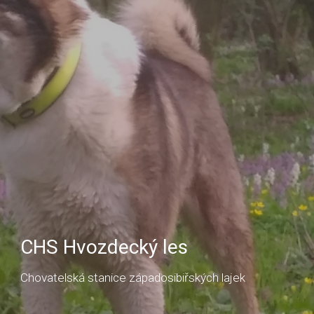
CHS Hvozdecký les
Chovatelská stanice západosibiřských lajek